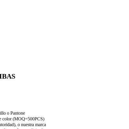
MBAS
rillo o Pantone
a de color (MOQ=500PCS)
idad), o nuestra marca