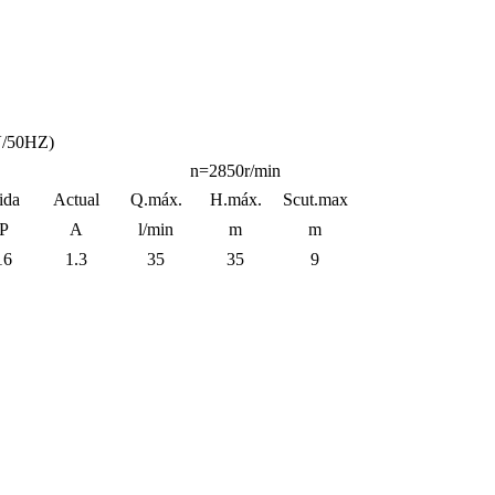
V/50HZ)
n=2850r/min
ida
Actual
Q.máx.
H.máx.
Scut.max
P
A
l/min
m
m
16
1.3
35
35
9