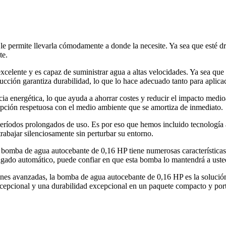
le permite llevarla cómodamente a donde la necesite. Ya sea que esté d
te.
lente y es capaz de suministrar agua a altas velocidades. Ya sea que s
ucción garantiza durabilidad, lo que lo hace adecuado tanto para aplic
ia energética, lo que ayuda a ahorrar costes y reducir el impacto med
 opción respetuosa con el medio ambiente que se amortiza de inmediato.
períodos prolongados de uso. Es por eso que hemos incluido tecnología
trabajar silenciosamente sin perturbar su entorno.
bomba de agua autocebante de 0,16 HP tiene numerosas características
pagado automático, puede confiar en que esta bomba lo mantendrá a ust
ones avanzadas, la bomba de agua autocebante de 0,16 HP es la solución
cepcional y una durabilidad excepcional en un paquete compacto y port