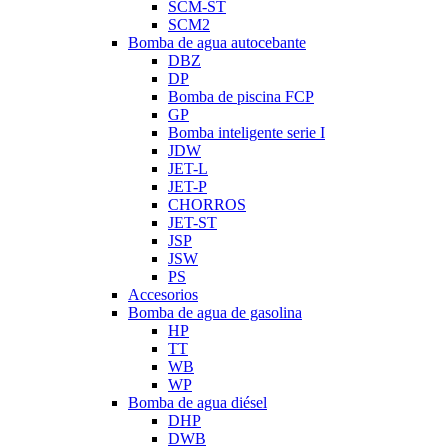
SCM-ST
SCM2
Bomba de agua autocebante
DBZ
DP
Bomba de piscina FCP
GP
Bomba inteligente serie I
JDW
JET-L
JET-P
CHORROS
JET-ST
JSP
JSW
PS
Accesorios
Bomba de agua de gasolina
HP
TT
WB
WP
Bomba de agua diésel
DHP
DWB