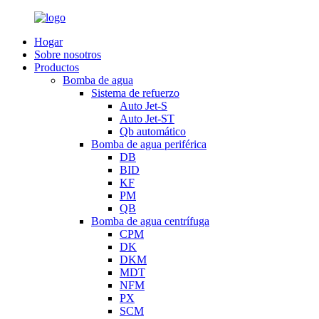
Hogar
Sobre nosotros
Productos
Bomba de agua
Sistema de refuerzo
Auto Jet-S
Auto Jet-ST
Qb automático
Bomba de agua periférica
DB
BID
KF
PM
QB
Bomba de agua centrífuga
CPM
DK
DKM
MDT
NFM
PX
SCM