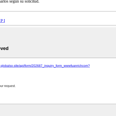
rlos según su solicitud.
P I