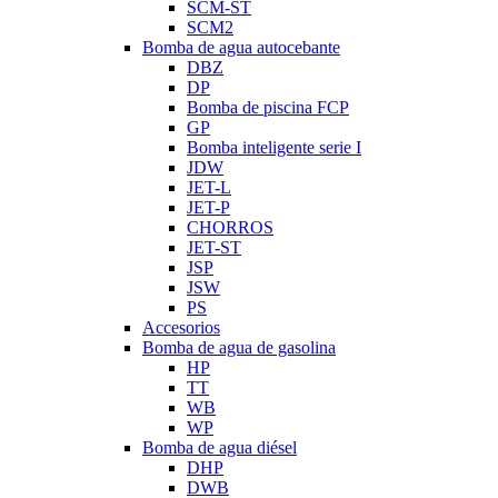
SCM-ST
SCM2
Bomba de agua autocebante
DBZ
DP
Bomba de piscina FCP
GP
Bomba inteligente serie I
JDW
JET-L
JET-P
CHORROS
JET-ST
JSP
JSW
PS
Accesorios
Bomba de agua de gasolina
HP
TT
WB
WP
Bomba de agua diésel
DHP
DWB