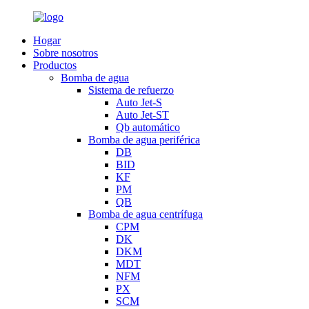
Hogar
Sobre nosotros
Productos
Bomba de agua
Sistema de refuerzo
Auto Jet-S
Auto Jet-ST
Qb automático
Bomba de agua periférica
DB
BID
KF
PM
QB
Bomba de agua centrífuga
CPM
DK
DKM
MDT
NFM
PX
SCM