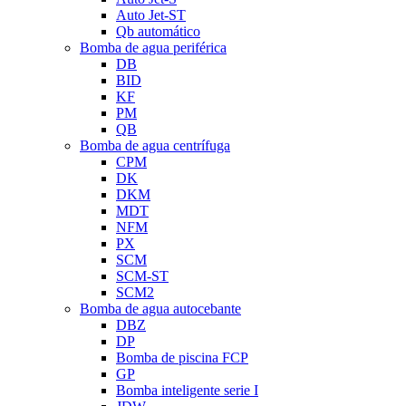
Auto Jet-ST
Qb automático
Bomba de agua periférica
DB
BID
KF
PM
QB
Bomba de agua centrífuga
CPM
DK
DKM
MDT
NFM
PX
SCM
SCM-ST
SCM2
Bomba de agua autocebante
DBZ
DP
Bomba de piscina FCP
GP
Bomba inteligente serie I