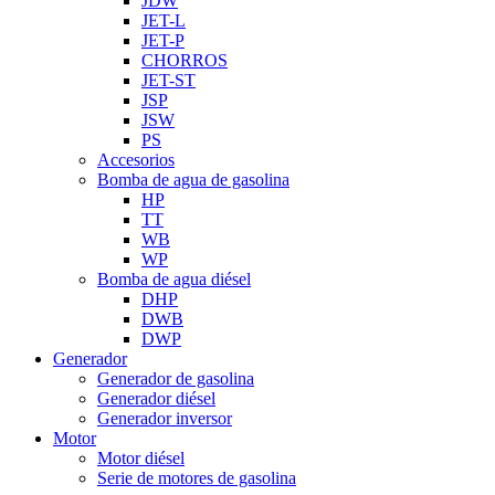
JDW
JET-L
JET-P
CHORROS
JET-ST
JSP
JSW
PS
Accesorios
Bomba de agua de gasolina
HP
TT
WB
WP
Bomba de agua diésel
DHP
DWB
DWP
Generador
Generador de gasolina
Generador diésel
Generador inversor
Motor
Motor diésel
Serie de motores de gasolina