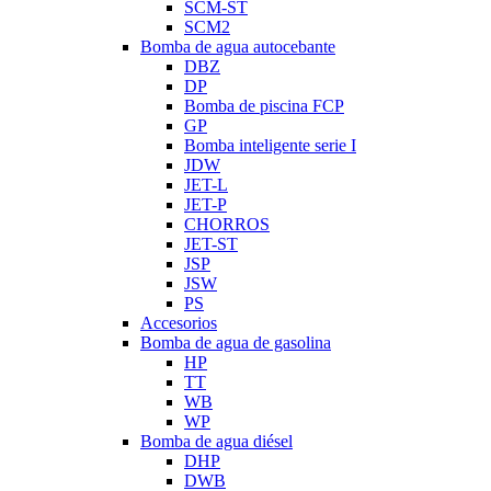
SCM-ST
SCM2
Bomba de agua autocebante
DBZ
DP
Bomba de piscina FCP
GP
Bomba inteligente serie I
JDW
JET-L
JET-P
CHORROS
JET-ST
JSP
JSW
PS
Accesorios
Bomba de agua de gasolina
HP
TT
WB
WP
Bomba de agua diésel
DHP
DWB