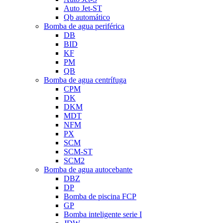
Auto Jet-ST
Qb automático
Bomba de agua periférica
DB
BID
KF
PM
QB
Bomba de agua centrífuga
CPM
DK
DKM
MDT
NFM
PX
SCM
SCM-ST
SCM2
Bomba de agua autocebante
DBZ
DP
Bomba de piscina FCP
GP
Bomba inteligente serie I