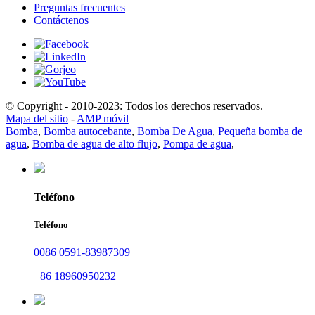
Preguntas frecuentes
Contáctenos
© Copyright - 2010-2023: Todos los derechos reservados.
Mapa del sitio
-
AMP móvil
Bomba
,
Bomba autocebante
,
Bomba De Agua
,
Pequeña bomba de
agua
,
Bomba de agua de alto flujo
,
Pompa de agua
,
Teléfono
Teléfono
0086 0591-83987309
+86 18960950232