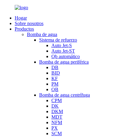
Hogar
Sobre nosotros
Productos
Bomba de agua
Sistema de refuerzo
Auto Jet-S
Auto Jet-ST
Qb automático
Bomba de agua periférica
DB
BID
KF
PM
QB
Bomba de agua centrífuga
CPM
DK
DKM
MDT
NFM
PX
SCM