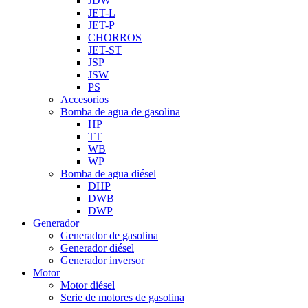
JDW
JET-L
JET-P
CHORROS
JET-ST
JSP
JSW
PS
Accesorios
Bomba de agua de gasolina
HP
TT
WB
WP
Bomba de agua diésel
DHP
DWB
DWP
Generador
Generador de gasolina
Generador diésel
Generador inversor
Motor
Motor diésel
Serie de motores de gasolina