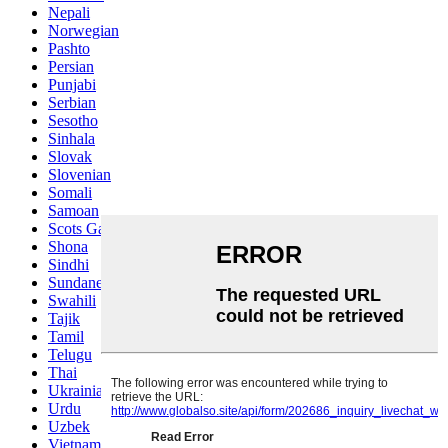
Nepali
Norwegian
Pashto
Persian
Punjabi
Serbian
Sesotho
Sinhala
Slovak
Slovenian
Somali
Samoan
Scots Gaelic
Shona
Sindhi
Sundanese
Swahili
Tajik
Tamil
Telugu
Thai
Ukrainian
Urdu
Uzbek
Vietnamese