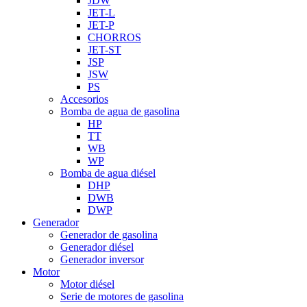
JDW
JET-L
JET-P
CHORROS
JET-ST
JSP
JSW
PS
Accesorios
Bomba de agua de gasolina
HP
TT
WB
WP
Bomba de agua diésel
DHP
DWB
DWP
Generador
Generador de gasolina
Generador diésel
Generador inversor
Motor
Motor diésel
Serie de motores de gasolina