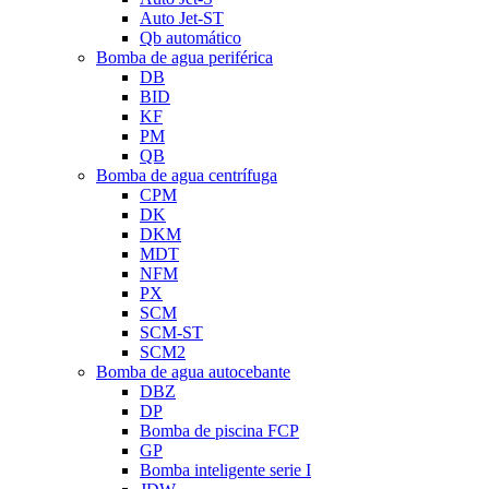
Auto Jet-ST
Qb automático
Bomba de agua periférica
DB
BID
KF
PM
QB
Bomba de agua centrífuga
CPM
DK
DKM
MDT
NFM
PX
SCM
SCM-ST
SCM2
Bomba de agua autocebante
DBZ
DP
Bomba de piscina FCP
GP
Bomba inteligente serie I