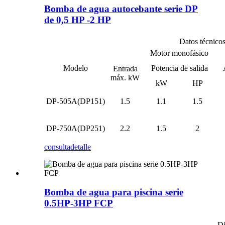
Bomba de agua autocebante serie DP
de 0,5 HP -2 HP
Datos técnico
Motor monofásico
Modelo
Potencia de salida
Entrada
máx. kW
kW
HP
DP-505A(DP151)
1.5
1.1
1.5
DP-750A(DP251)
2.2
1.5
2
consulta
detalle
Bomba de agua para piscina serie
0.5HP-3HP FCP
Di