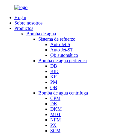
Hogar
Sobre nosotros
Productos
Bomba de agua
Sistema de refuerzo
Auto Jet-S
Auto Jet-ST
Qb automático
Bomba de agua periférica
DB
BID
KF
PM
QB
Bomba de agua centrífuga
CPM
DK
DKM
MDT
NFM
PX
SCM