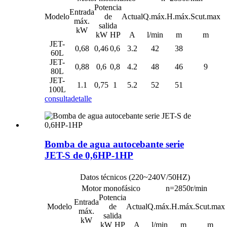
Potencia
Entrada
Modelo
de
Actual
Q.máx.
H.máx.
Scut.max
máx.
salida
kW
kW
HP
A
l/min
m
m
JET-
0,68
0,46
0,6
3.2
42
38
60L
JET-
0,88
0,6
0,8
4.2
48
46
9
80L
JET-
1.1
0,75
1
5.2
52
51
100L
consulta
detalle
Bomba de agua autocebante serie
JET-S de 0,6HP-1HP
Datos técnicos (220~240V/50HZ)
Motor monofásico
n=2850r/min
Potencia
Entrada
Modelo
de
Actual
Q.máx.
H.máx.
Scut.max
máx.
salida
kW
kW
HP
A
l/min
m
m