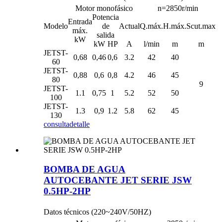
Motor monofásico
n=2850r/min
Potencia
Entrada
Modelo
de
Actual
Q.máx.
H.máx.
Scut.max
máx.
salida
kW
kW
HP
A
l/min
m
m
JETST-
0,68
0,46
0,6
3.2
42
40
60
JETST-
0,88
0,6
0,8
4.2
46
45
80
9
JETST-
1.1
0,75
1
5.2
52
50
100
JETST-
1.3
0,9
1.2
5.8
62
45
130
consulta
detalle
BOMBA DE AGUA
AUTOCEBANTE JET SERIE JSW
0.5HP-2HP
Datos técnicos (220~240V/50HZ)