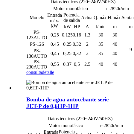
Datos técnicos (220~240V/50HZ)
Motor monofásico
n=2850r/min
Potencia
Entrada
Modelo
Actual
Q.máx.
H.máx.
Scut.
de salida
máx.
kW
kW
HP
A
l/min
m
m
PS-
0,25
0,125
0,16
1.3
30
30
123AUTO
PS-126
0,45
0,25
0,32
2
35
40
9
PS-
0,45
0,25
0,32
2
35
40
130AUTO
PS-
0,55
0,37
0,5
2.5
40
40
230AUTO
consulta
detalle
Bomba de agua autocebante serie
JET-P de 0,6HP-1HP
Datos técnicos (220~240V/50HZ)
Motor monofásico
n=2850r/min
Potencia
Entrada