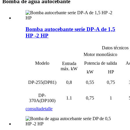
Bomba de agua autocebante
Bomba autocebante serie DP-A de 1,5
HP -2 HP
Datos técnicos
Motor monofásico
Modelo
Potencia de salida
Ac
Entrada
máx. kW
kW
HP
DP-255(DP81)
0,8
0,55
0,75
DP-
1.1
0,75
1
370A(DP100)
consulta
detalle