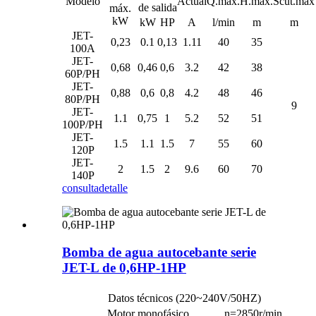
Modelo
Actual
Q.máx.
H.máx.
Scut.max
de salida
máx.
kW
kW
HP
A
l/min
m
m
JET-
0,23
0.1
0,13
1.11
40
35
100A
JET-
0,68
0,46
0,6
3.2
42
38
60P/PH
JET-
0,88
0,6
0,8
4.2
48
46
80P/PH
9
JET-
1.1
0,75
1
5.2
52
51
100P/PH
JET-
1.5
1.1
1.5
7
55
60
120P
JET-
2
1.5
2
9.6
60
70
140P
consulta
detalle
Bomba de agua autocebante serie
JET-L de 0,6HP-1HP
Datos técnicos (220~240V/50HZ)
Motor monofásico
n=2850r/min