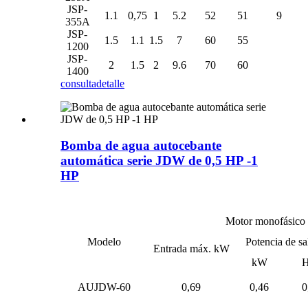
JSP-
1.1
0,75
1
5.2
52
51
9
355A
JSP-
1.5
1.1
1.5
7
60
55
1200
JSP-
2
1.5
2
9.6
70
60
1400
consulta
detalle
Bomba de agua autocebante
automática serie JDW de 0,5 HP -1
HP
Motor monofásico
Modelo
Potencia de sa
Entrada máx. kW
kW
AUJDW-60
0,69
0,46
0