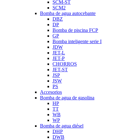
SCM-ST
SCM2
Bomba de agua autocebante
DBZ
DP
Bomba de piscina FCP
GP
Bomba inteligente serie I
JDW
JET-L
JET-P
CHORROS
JET-ST
JSP
JSW
PS
Accesorios
Bomba de agua de gasolina
HP
TT
WB
WP
Bomba de agua diésel
DHP
DWB