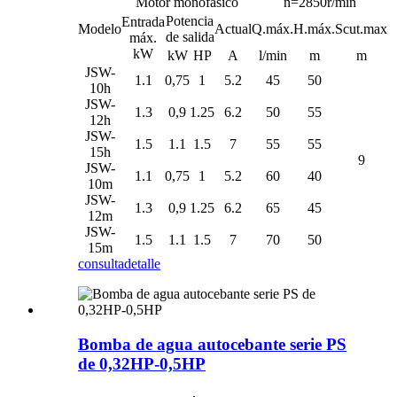
Motor monofásico
n=2850r/min
Potencia
Entrada
Modelo
Actual
Q.máx.
H.máx.
Scut.max
de salida
máx.
kW
kW
HP
A
l/min
m
m
JSW-
1.1
0,75
1
5.2
45
50
10h
JSW-
1.3
0,9
1.25
6.2
50
55
12h
JSW-
1.5
1.1
1.5
7
55
55
15h
9
JSW-
1.1
0,75
1
5.2
60
40
10m
JSW-
1.3
0,9
1.25
6.2
65
45
12m
JSW-
1.5
1.1
1.5
7
70
50
15m
consulta
detalle
Bomba de agua autocebante serie PS
de 0,32HP-0,5HP