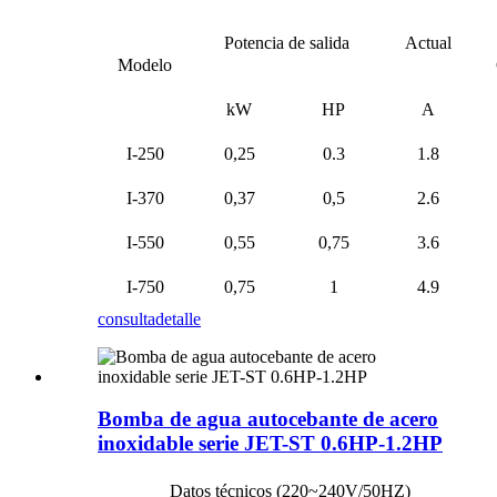
Potencia de salida
Actual
Modelo
kW
HP
A
I-250
0,25
0.3
1.8
I-370
0,37
0,5
2.6
I-550
0,55
0,75
3.6
I-750
0,75
1
4.9
consulta
detalle
Bomba de agua autocebante de acero
inoxidable serie JET-ST 0.6HP-1.2HP
Datos técnicos (220~240V/50HZ)