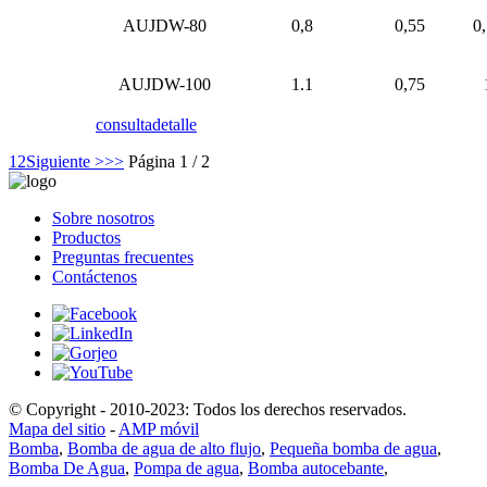
AUJDW-80
0,8
0,55
0
AUJDW-100
1.1
0,75
consulta
detalle
1
2
Siguiente >
>>
Página 1 / 2
Sobre nosotros
Productos
Preguntas frecuentes
Contáctenos
© Copyright - 2010-2023: Todos los derechos reservados.
Mapa del sitio
-
AMP móvil
Bomba
,
Bomba de agua de alto flujo
,
Pequeña bomba de agua
,
Bomba De Agua
,
Pompa de agua
,
Bomba autocebante
,