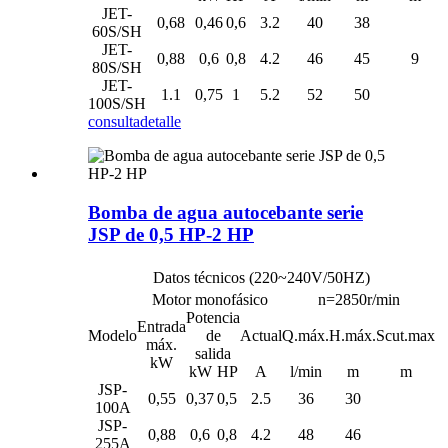
JET-
0,68
0,46
0,6
3.2
40
38
60S/SH
JET-
0,88
0,6
0,8
4.2
46
45
9
80S/SH
JET-
1.1
0,75
1
5.2
52
50
100S/SH
consulta
detalle
Bomba de agua autocebante serie
JSP de 0,5 HP-2 HP
Datos técnicos (220~240V/50HZ)
Motor monofásico
n=2850r/min
Potencia
Entrada
Modelo
de
Actual
Q.máx.
H.máx.
Scut.max
máx.
salida
kW
kW
HP
A
l/min
m
m
JSP-
0,55
0,37
0,5
2.5
36
30
100A
JSP-
0,88
0,6
0,8
4.2
48
46
255A