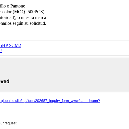
rillo o Pantone
a de color (MOQ=500PCS)
idad), o nuestra marca
arlos según su solicitud.
-4.5HP SCM2
P