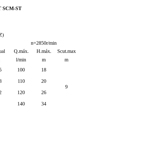
 ST SCM-ST
Z)
n=2850r/min
ual
Q.máx.
H.máx.
Scut.max
A
l/min
m
m
5
100
18
8
110
20
9
2
120
26
140
34