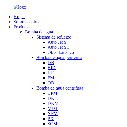
Hogar
Sobre nosotros
Productos
Bomba de agua
Sistema de refuerzo
Auto Jet-S
Auto Jet-ST
Qb automático
Bomba de agua periférica
DB
BID
KF
PM
QB
Bomba de agua centrífuga
CPM
DK
DKM
MDT
NFM
PX
SCM