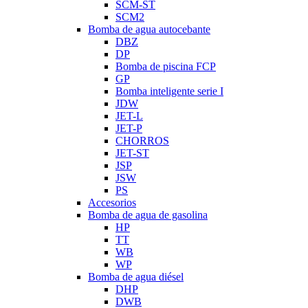
SCM-ST
SCM2
Bomba de agua autocebante
DBZ
DP
Bomba de piscina FCP
GP
Bomba inteligente serie I
JDW
JET-L
JET-P
CHORROS
JET-ST
JSP
JSW
PS
Accesorios
Bomba de agua de gasolina
HP
TT
WB
WP
Bomba de agua diésel
DHP
DWB