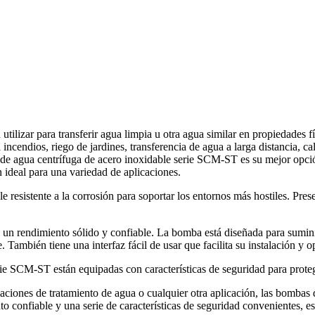
lizar para transferir agua limpia u otra agua similar en propiedades fí
incendios, riego de jardines, transferencia de agua a larga distancia, ca
ba de agua centrífuga de acero inoxidable serie SCM-ST es su mejor opc
 ideal para una variedad de aplicaciones.
esistente a la corrosión para soportar los entornos más hostiles. Presen
n rendimiento sólido y confiable. La bomba está diseñada para suminis
 También tiene una interfaz fácil de usar que facilita su instalación y o
ie SCM-ST están equipadas con características de seguridad para proteg
alaciones de tratamiento de agua o cualquier otra aplicación, las bomba
o confiable y una serie de características de seguridad convenientes, es